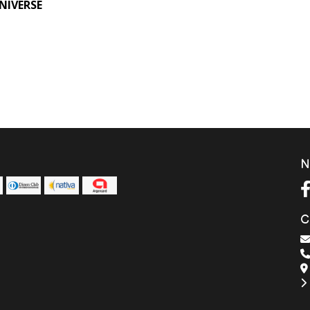
NIVERSE
N
C