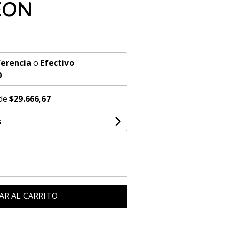
EON
erencia
o
Efectivo
0
 de
$29.666,67
s
AR AL CARRITO