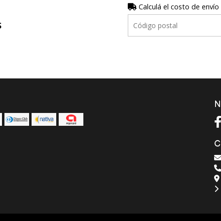
Calculá el costo de envío
S
N
C